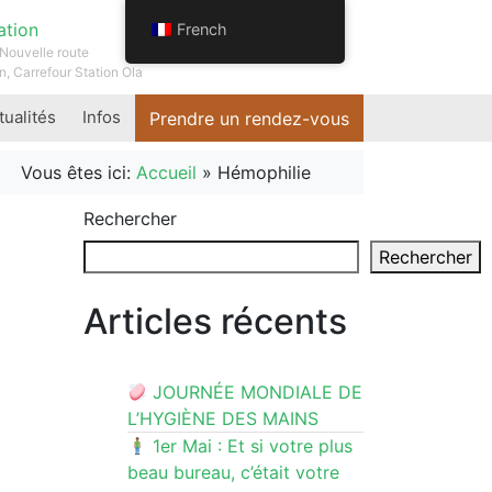
ation
French
Nouvelle route
n, Carrefour Station Ola
tualités
Infos
Prendre un rendez-vous
Vous êtes ici:
Accueil
»
Hémophilie
Rechercher
Rechercher
Articles récents
JOURNÉE MONDIALE DE
L’HYGIÈNE DES MAINS
1er Mai : Et si votre plus
beau bureau, c’était votre