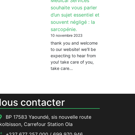
Medical Services
souhaite vous parler
d’un sujet essentiel et
souvent négligé : la
sarcopénie.
10 novembre 2023
thank you and welcome
to our website! we'll be
expecting to hear from
you! take care of you,
take care…
ous contacter
BP 17583 Yaoundé, sis nouvelle route
kolbisson, Carrefour Station Ola
+237 677 257 000 / 699 970 946