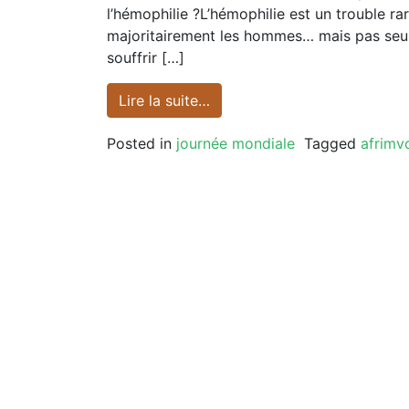
l’hémophilie ?L’hémophilie est un trouble ra
majoritairement les hommes… mais pas seule
souffrir […]
Lire la suite…
Posted in
journée mondiale
Tagged
afrimv