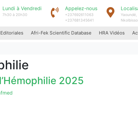
Lundi à Vendredi
Appelez-nous
Localis
7h30 à 20h30
+237692611063
Yaoundé, 
+237681345641
Nkolbisso
 Editoriales
Afri-Fek Scientific Database
HRA Vidéos
Ac
hilie
l’Hémophilie 2025
afmed