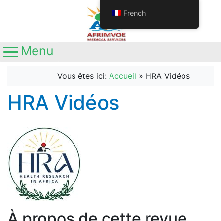
French
Menu
Main Navigation
Appelez-nous
+237692611063
Vous êtes ici:
Accueil
»
HRA Vidéos
+237681345641
Localisation
HRA Vidéos
Yaoundé, Nouvelle route
Nkolbisson, Carrefour Station Ola
À propos de cette revue