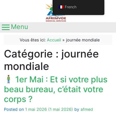
French
Menu
Main Navigation
Appelez-nous
+237692611063
Vous êtes ici:
Accueil
»
journée mondiale
+237681345641
Localisation
Catégorie :
journée
Yaoundé, Nouvelle route
Nkolbisson, Carrefour Station Ola
mondiale
1er Mai : Et si votre plus
beau bureau, c’était votre
corps ?
Posted on
1 mai 2026
(1 mai 2026)
by
afmed