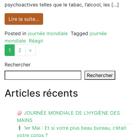
psychoactives telles que le tabac, l’alcool, les […]
Lire la suite…
Posted in
journée mondiale
Tagged
journée
mondiale
Réagir
Posts navigation
1
2
»
Rechercher
Rechercher
Articles récents
JOURNÉE MONDIALE DE L’HYGIÈNE DES
MAINS
1er Mai : Et si votre plus beau bureau, c’était
votre corps ?