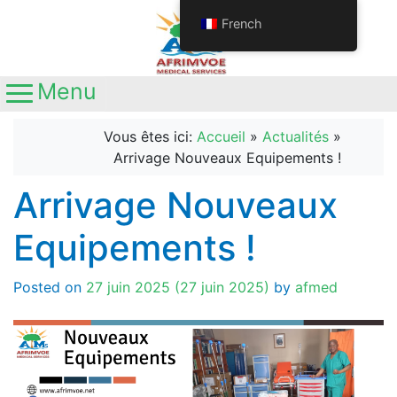
French
Menu
Main Navigation
Appelez-nous
+237692611063
Vous êtes ici:
Accueil
»
Actualités
»
+237681345641
Arrivage Nouveaux Equipements !
Localisation
Yaoundé, Nouvelle route
Arrivage Nouveaux
Nkolbisson, Carrefour Station Ola
Equipements !
Posted on
27 juin 2025
(27 juin 2025)
by
afmed