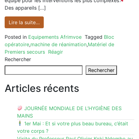
équipé pour les interventions les plus complexes
Des appareils […]
Lire la suite…
Posted in
Equipements Afrimvoe
Tagged
Bloc
opératoire
,
machine de réanimation
,
Matériel de
Premiers secours
Réagir
Rechercher
Rechercher
Articles récents
JOURNÉE MONDIALE DE L’HYGIÈNE DES
MAINS
1er Mai : Et si votre plus beau bureau, c’était
votre corps ?
Visite du Professeur Paul Olivier Koki Ndombo au