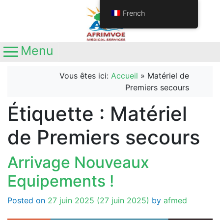
French
Menu
Main Navigation
Appelez-nous
+237692611063
Vous êtes ici:
Accueil
»
Matériel de
+237681345641
Premiers secours
Localisation
Yaoundé, Nouvelle route
Étiquette :
Matériel
Nkolbisson, Carrefour Station Ola
de Premiers secours
Arrivage Nouveaux
Equipements !
Posted on
27 juin 2025
(27 juin 2025)
by
afmed