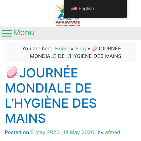
English
Menu
Main Navigation
Call us
+237692611063
You are here:
Home
»
Blog
»
JOURNÉE
+237681345641
MONDIALE DE L’HYGIÈNE DES MAINS
Location
Yaoundé, Nouvelle route
JOURNÉE
Nkolbisson, Carrefour Station Ola
MONDIALE DE
L’HYGIÈNE DES
MAINS
Posted on
5 May 2026
(14 May 2026)
by
afmed