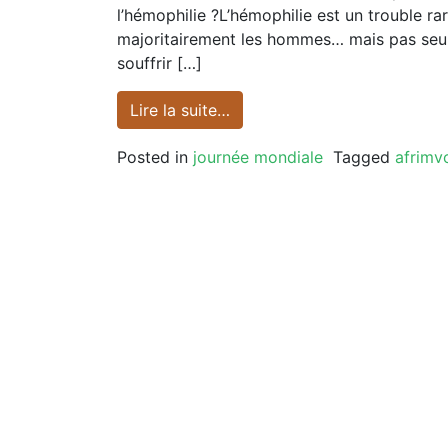
l’hémophilie ?L’hémophilie est un trouble ra
majoritairement les hommes… mais pas seule
souffrir […]
Lire la suite…
Posted in
journée mondiale
Tagged
afrimv