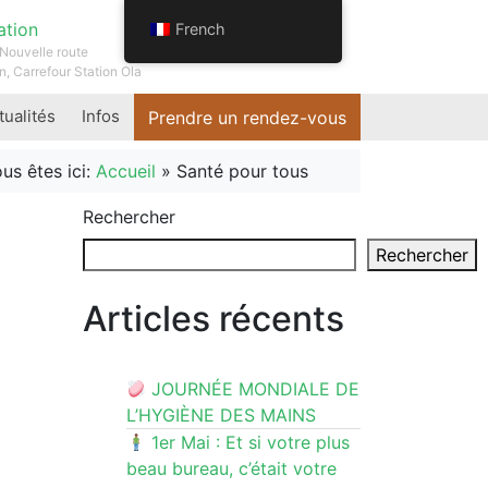
ation
French
Nouvelle route
n, Carrefour Station Ola
tualités
Infos
Prendre un rendez-vous
us êtes ici:
Accueil
»
Santé pour tous
Rechercher
Rechercher
Articles récents
JOURNÉE MONDIALE DE
L’HYGIÈNE DES MAINS
1er Mai : Et si votre plus
beau bureau, c’était votre