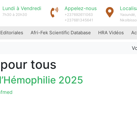
Lundi à Vendredi
Appelez-nous
Localis
7h30 à 20h30
+237692611063
Yaoundé, 
+237681345641
Nkolbisso
 Editoriales
Afri-Fek Scientific Database
HRA Vidéos
Ac
Vo
 pour tous
l’Hémophilie 2025
afmed