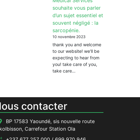
Medical Services
souhaite vous parler
d’un sujet essentiel et
souvent négligé : la
sarcopénie.
10 novembre 2023
thank you and welcome
to our website! we'll be
expecting to hear from
you! take care of you,
take care…
ous contacter
BP 17583 Yaoundé, sis nouvelle route
kolbisson, Carrefour Station Ola
+237 677 257 000 / 699 970 946