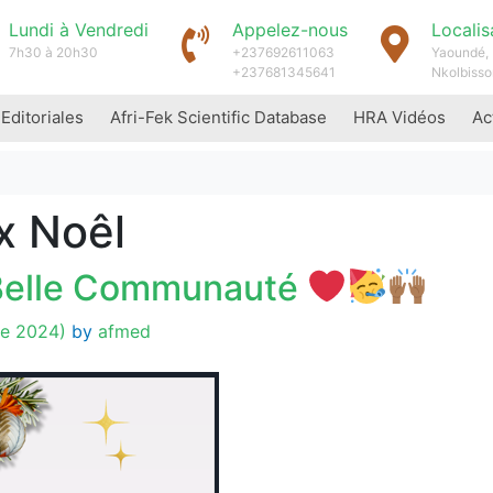
Lundi à Vendredi
Appelez-nous
Localis
7h30 à 20h30
+237692611063
Yaoundé, 
+237681345641
Nkolbisso
 Editoriales
Afri-Fek Scientific Database
HRA Vidéos
Ac
x Noêl
 Belle Communauté
e 2024)
by
afmed