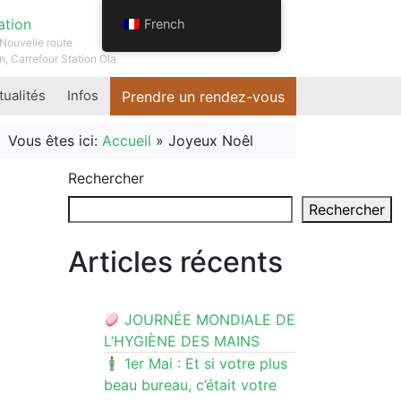
ation
French
Nouvelle route
n, Carrefour Station Ola
tualités
Infos
Prendre un rendez-vous
Vous êtes ici:
Accueil
»
Joyeux Noêl
Rechercher
Rechercher
Articles récents
JOURNÉE MONDIALE DE
L’HYGIÈNE DES MAINS
1er Mai : Et si votre plus
beau bureau, c’était votre