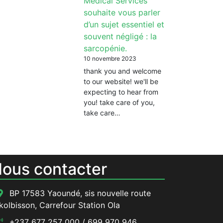
Medical Services
souhaite vous parler
d’un sujet essentiel et
souvent négligé : la
sarcopénie.
10 novembre 2023
thank you and welcome
to our website! we'll be
expecting to hear from
you! take care of you,
take care…
ous contacter
BP 17583 Yaoundé, sis nouvelle route
kolbisson, Carrefour Station Ola
+237 677 257 000 / 699 970 946