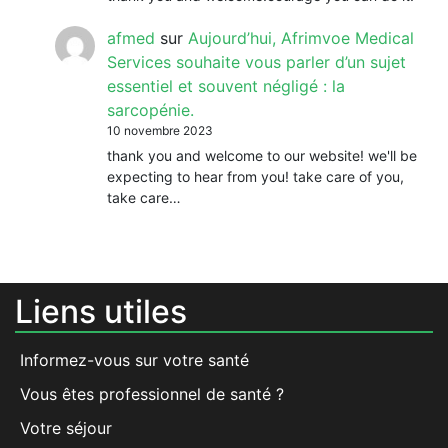
afmed
sur
Aujourd’hui, Afrimvoe Medical
Services souhaite vous parler d’un sujet
essentiel et souvent négligé : la
sarcopénie.
10 novembre 2023
thank you and welcome to our website! we'll be
expecting to hear from you! take care of you,
take care…
Liens utiles
Informez-vous sur votre santé
Vous êtes professionnel de santé ?
Votre séjour