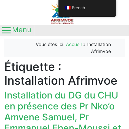
French
Menu
Main Navigation
Appelez-nous
+237692611063
Vous êtes ici:
Accueil
»
Installation
+237681345641
Afrimvoe
Localisation
Yaoundé, Nouvelle route
Étiquette :
Nkolbisson, Carrefour Station Ola
Installation Afrimvoe
Installation du DG du CHU
en présence des Pr Nko’o
Amvene Samuel, Pr
Emmanuel Eben-Moussi et