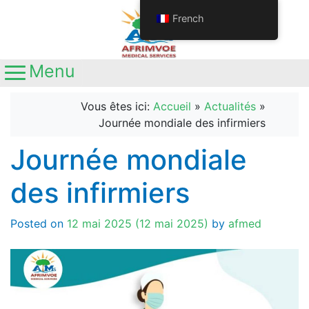
French
Menu
Main Navigation
Appelez-nous
+237692611063
Vous êtes ici:
Accueil
»
Actualités
»
+237681345641
Journée mondiale des infirmiers
Localisation
Yaoundé, Nouvelle route
Journée mondiale
Nkolbisson, Carrefour Station Ola
des infirmiers
Posted on
12 mai 2025
(12 mai 2025)
by
afmed