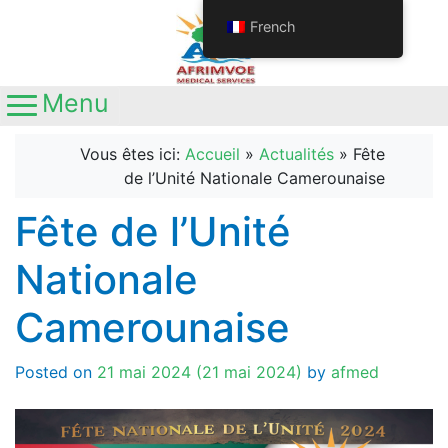
French
Menu
Main Navigation
Appelez-nous
+237692611063
Vous êtes ici:
Accueil
»
Actualités
»
Fête
+237681345641
de l’Unité Nationale Camerounaise
Localisation
Yaoundé, Nouvelle route
Fête de l’Unité
Nkolbisson, Carrefour Station Ola
Nationale
Camerounaise
Posted on
21 mai 2024
(21 mai 2024)
by
afmed