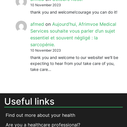
10 November 2023
thank you and welcome!courage you can do it!
afmed
on
Aujourd’hui, Afrimvoe Medical
Services souhaite vous parler d’un sujet
essentiel et souvent négligé : la
sarcopénie.
10 November 2023
thank you and welcome to our website! we'll be
expecting to hear from you! take care of you,
take care…
Useful links
Find out more about your health
Are you a healthcare professional?