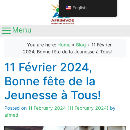
English
Menu
Main Navigation
Call us
+237692611063
You are here:
Home
»
Blog
»
11 Février
+237681345641
2024, Bonne fête de la Jeunesse à Tous!
Location
Yaoundé, Nouvelle route
11 Février 2024,
Nkolbisson, Carrefour Station Ola
Bonne fête de la
Jeunesse à Tous!
Posted on
11 February 2024
(11 February 2024)
by
afmed